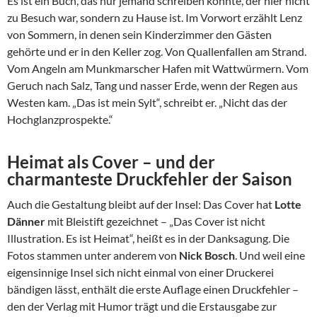
Es ist ein Buch, das nur jemand schreiben konnte, der hier nicht
zu Besuch war, sondern zu Hause ist. Im Vorwort erzählt Lenz
von Sommern, in denen sein Kinderzimmer den Gästen
gehörte und er in den Keller zog. Von Quallenfallen am Strand.
Vom Angeln am Munkmarscher Hafen mit Wattwürmern. Vom
Geruch nach Salz, Tang und nasser Erde, wenn der Regen aus
Westen kam. „Das ist mein Sylt“, schreibt er. „Nicht das der
Hochglanzprospekte.“
Heimat als Cover – und der
charmanteste Druckfehler der Saison
Auch die Gestaltung bleibt auf der Insel: Das Cover hat
Lotte
Dänner
mit Bleistift gezeichnet – „Das Cover ist nicht
Illustration. Es ist Heimat“, heißt es in der Danksagung. Die
Fotos stammen unter anderem von
Nick Bosch
. Und weil eine
eigensinnige Insel sich nicht einmal von einer Druckerei
bändigen lässt, enthält die erste Auflage einen Druckfehler –
den der Verlag mit Humor trägt und die Erstausgabe zur