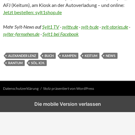
AFJ (Keitum), am Kiosk an der Autoverladung – und online:
Jetzt bestellen: sylt1shop.de
Mehr Sylt-News auf
Sylt1 TV
·
sylttv.de
·
sylt-tv.de
·
sylt-stories.de
·
sylter-fernsehen.de
·
Sylt1 bei Facebook
ALEXANDER LENZ
BUCH
KAMPEN
KEITUM
NEWS
RANTUM
SÖL. ICH.
Datenschutzerklärung
Stolz präsentiert von WordPress
Die mobile Version verlassen