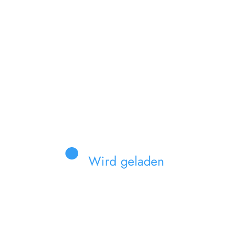
e auf den Plakaten oder unter sylt.de/wenningstedt abrufbar
 1966, auf Sylt aufgewachsen. Autor von „Söl. Ich. 
Wird geladen
hre Chefredakteur eines Longboard-Magazins. Schrei
en