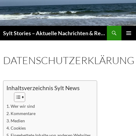
Zum
Inhalt
springen
Sylt Stories – Aktuelle Nachrichten & Reportagen von der Insel
PRIMÄR
MENÜ
DATENSCHUTZERKLÄRUNG
Inhaltsverzeichnis Sylt News
Wer wir sind
Kommentare
Medien
Cookies
Eingebettete Inhalte von anderen Websites