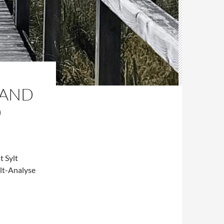
LAND
D
t Sylt
lt-Analyse