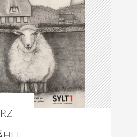
ERZ
ÄHLT