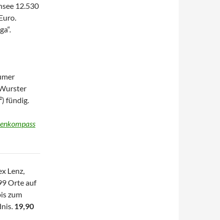
nsee 12.530
Euro.
ga“.
tumer
 Wurster
) fündig.
henkompass
ex Lenz,
 99 Orte auf
bis zum
dnis.
19,90