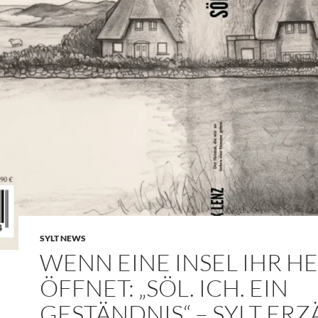
SYLT NEWS
WENN EINE INSEL IHR H
ÖFFNET: „SÖL. ICH. EIN
GESTÄNDNIS“ – SYLT ERZ