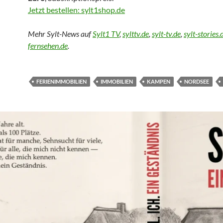
Jetzt bestellen: sylt1shop.de
Mehr Sylt-News auf
Sylt1 TV
,
sylttv.de
,
sylt-tv.de
,
sylt-stories.
fernsehen.de
.
FERIENIMMOBILIEN
IMMOBILIEN
KAMPEN
NORDSEE