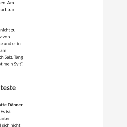
ben. Am
dort tun
 nicht zu
z von
e und er in
n am
 Salz, Tang
 mein Sylt“,
teste
otte Dänner
 Es ist
unter
l sich nicht