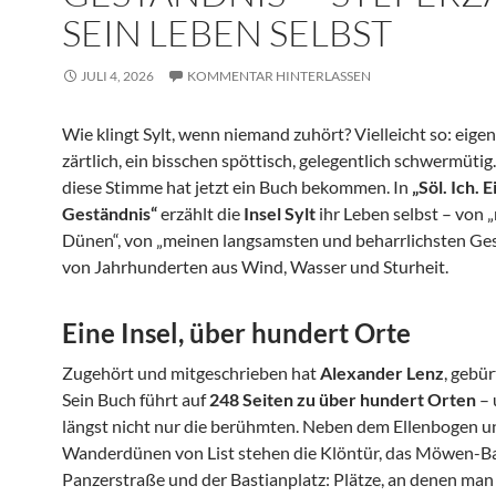
SEIN LEBEN SELBST
JULI 4, 2026
KOMMENTAR HINTERLASSEN
Wie klingt Sylt, wenn niemand zuhört? Vielleicht so: eigen
zärtlich, ein bisschen spöttisch, gelegentlich schwermüti
diese Stimme hat jetzt ein Buch bekommen. In
„Söl. Ich. E
Geständnis“
erzählt die
Insel Sylt
ihr Leben selbst – von 
Dünen“, von „meinen langsamsten und beharrlichsten Ges
von Jahrhunderten aus Wind, Wasser und Sturheit.
Eine Insel, über hundert Orte
Zugehört und mitgeschrieben hat
Alexander Lenz
, gebür
Sein Buch führt auf
248 Seiten zu über hundert Orten
– 
längst nicht nur die berühmten. Neben dem Ellenbogen u
Wanderdünen von List stehen die Klöntür, das Möwen-Bal
Panzerstraße und der Bastianplatz: Plätze, an denen ma