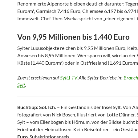
Renommierte Alpenorte bleiben deutlich darunter: Teger
Euro/m², Garmisch 7.416 Euro, Chiemsee 6.197 bis 6.974 
Immowelt-Chef Theo Mseka spricht von „einer eigenen Li
Von 9,95 Millionen bis 1.440 Euro
Sylter Luxusobjekte reichen bis 9,95 Millionen Euro, Kei
Anwesen bis 8,95 Millionen. Wer sparen will, wird an der
Küste (1.440 Euro/m²) oder in Ostfriesland (1.691 Euro/m²
Zuerst erschienen auf
Sylt1 TV
. Alle Sylter Betriebe im
Branc
Sylt
.
Buchtipp: Söl. Ich.
– Ein Geständnis der Insel Sylt. Von Al
fotografiert von Nick Bosch, illustriert von Lotte Dänner.
Sylt – vom Ellenbogen bis Hörnum, von der Blidselbucht 
Friedhof der Heimatlosen. Kein Reiseführer – ein Gestän
Euro
, Subskriptionspreis.