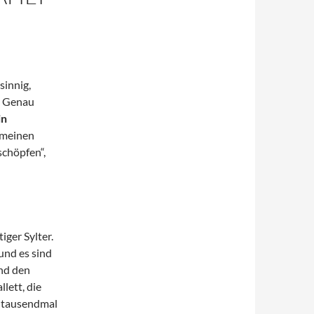
sinnig,
g. Genau
in
„meinen
chöpfen“,
tiger Sylter.
und es sind
nd den
lett, die
n tausendmal