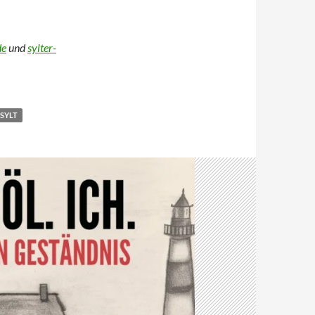
de
und
sylter-
SYLT