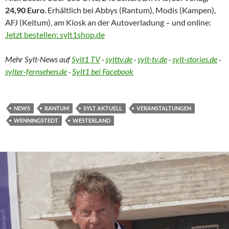
24,90 Euro
. Erhältlich bei Abbys (Rantum), Modis (Kampen),
AFJ (Keitum), am Kiosk an der Autoverladung – und online:
Jetzt bestellen: sylt1shop.de
Mehr Sylt-News auf
Sylt1 TV
·
sylttv.de
·
sylt-tv.de
·
sylt-stories.de
·
sylter-fernsehen.de
·
Sylt1 bei Facebook
NEWS
RANTUM
SYLT AKTUELL
VERANSTALTUNGEN
WENNINGSTEDT
WESTERLAND