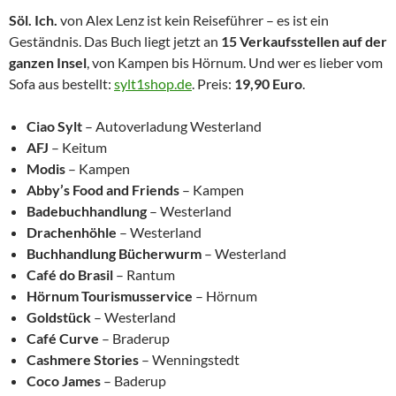
Söl. Ich.
von Alex Lenz ist kein Reiseführer – es ist ein
Geständnis. Das Buch liegt jetzt an
15 Verkaufsstellen auf der
ganzen Insel
, von Kampen bis Hörnum. Und wer es lieber vom
Sofa aus bestellt:
sylt1shop.de
. Preis:
19,90 Euro
.
Ciao Sylt
– Autoverladung Westerland
AFJ
– Keitum
Modis
– Kampen
Abby’s Food and Friends
– Kampen
Badebuchhandlung
– Westerland
Drachenhöhle
– Westerland
Buchhandlung Bücherwurm
– Westerland
Café do Brasil
– Rantum
Hörnum Tourismusservice
– Hörnum
Goldstück
– Westerland
Café Curve
– Braderup
Cashmere Stories
– Wenningstedt
Coco James
– Baderup