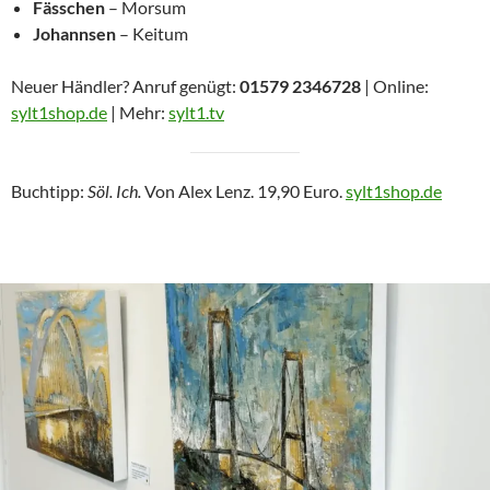
Fässchen
– Morsum
Johannsen
– Keitum
Neuer Händler? Anruf genügt:
01579 2346728
| Online:
sylt1shop.de
| Mehr:
sylt1.tv
Buchtipp:
Söl. Ich.
Von Alex Lenz. 19,90 Euro.
sylt1shop.de