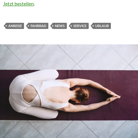
Jetzt bestellen
.
ANREISE
FAHRRAD
NEWS
SERVICE
URLAUB