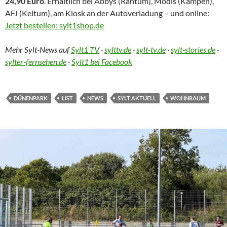
24,90 Euro
. Erhältlich bei Abbys (Rantum), Modis (Kampen),
AFJ (Keitum), am Kiosk an der Autoverladung – und online:
Jetzt bestellen: sylt1shop.de
Mehr Sylt-News auf
Sylt1 TV
·
sylttv.de
·
sylt-tv.de
·
sylt-stories.de
·
sylter-fernsehen.de
·
Sylt1 bei Facebook
DÜNENPARK
LIST
NEWS
SYLT AKTUELL
WOHNRAUM