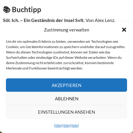
📚 Buchtipp
Söl. Ich. – Ein Geständnis der Insel Sylt.
Von Alex Lenz,
fotografiert von Nick Bosch, illustriert von Lotte Dänner. Das
Zustimmung verwalten
Buch führt an 99 Orte auf Sylt – vom Ellenbogen bis Hörnum,
von der Blidselbucht bis zum Friedhof der Heimatlosen. Kein
Um dir ein optimales Erlebnis zu bieten, verwenden wir Technologien wie
Cookies, um Geräteinformationen zu speichern und/oder darauf zuzugreifen.
Reiseführer – ein Geständnis. 19,90 Euro, Subskriptionspreis.
Wenn du diesen Technologien zustimmst, können wir Daten wie das
Jetzt bestellen
.
Surfverhalten oder eindeutige IDs auf dieser Website verarbeiten. Wenn du
deine Zustimmung nicht erteilst oder zurückziehst, können bestimmte
Merkmale und Funktionen beeinträchtigt werden.
AKTIVITÄTEN
FREIZEIT
NEWS
SPORT
WASSERSPORT
AKZEPTIEREN
ABLEHNEN
EINSTELLUNGEN ANSEHEN
{title}
{title}
{title}