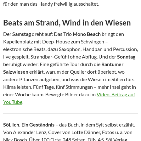
für den man das Handy freiwillig ausschaltet.
Beats am Strand, Wind in den Wiesen
Der
Samstag
dreht auf: Das Trio
Mono Beach
bringt den
Kapellenplatz mit Deep-House zum Schwingen –
elektronische Beats, dazu Saxophon, Handpan und Percussion,
live gespielt. Strandbar-Gefühl ohne Abflug. Und der
Sonntag
beruhigt wieder: Eine geführte Tour durch die
Rantumer
Salzwiesen
erklärt, warum der Queller dort überlebt, wo
andere Pflanzen aufgeben, und was die Wiesen im Stillen fürs
Klima leisten. Fünf Tage, fünf Stimmungen – mehr Insel geht in
einer Woche kaum. Bewegte Bilder dazu im
Video-Beitrag auf
YouTube
.
Söl. Ich. Ein Geständnis
– das Buch, in dem Sylt selbst erzählt.
Von Alexander Lenz, Cover von Lotte Dänner, Fotos u. a. von
Nick Bosch. Über 100 Orte, 248 Seiten, DIN A5, Söl Verlag,